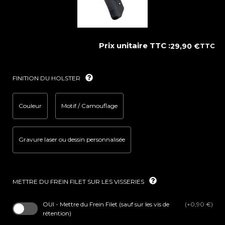
Prix unitaire TTC :
29,90
€
TTC
FINITION DU HOLSTER
Couleur
Motif / Camouflage
Gravure laser ou dessin personnalisée
METTRE DU FREIN FILET SUR LES VISSERIES
OUI - Mettre du Frein Filet (sauf sur les vis de
(+0,90 €)
rétention)