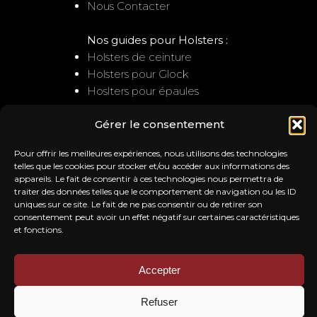
Nous Contacter
Nos guides pour Holsters :
Holsters de ceinture
Holsters pour Glock
Hoslters pour épaules
Gérer le consentement
NOUS CONTACTER
Pour offrir les meilleures expériences, nous utilisons des technologies
Service client
telles que les cookies pour stocker et/ou accéder aux informations des
appareils. Le fait de consentir à ces technologies nous permettra de
: contact@trb-holsters.com
traiter des données telles que le comportement de navigation ou les ID
Notre Atelier
uniques sur ce site. Le fait de ne pas consentir ou de retirer son
20A la ferme de l'ile
consentement peut avoir un effet négatif sur certaines caractéristiques
28260 SAUSSAY
et fonctions.
Accepter
NOS AVIS
Refuser