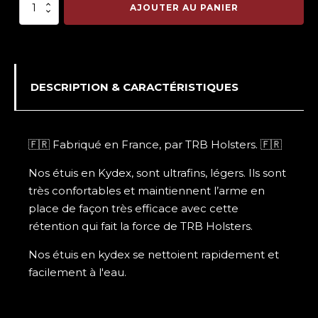
quantité
AJOUTER AU PANIER
de
Inside
Pour
Bâton
Télescopique
DESCRIPTION & CARACTÉRISTIQUES
🇫🇷 Fabriqué en France, par TRB Holsters. 🇫🇷
Nos étuis en Kydex, sont ultrafins, légers. Ils sont
très confortables et maintiennent l’arme en
place de façon très efficace avec cette
rétention qui fait la force de TRB Holsters.
Nos étuis en kydex se nettoient rapidement et
facilement à l'eau.