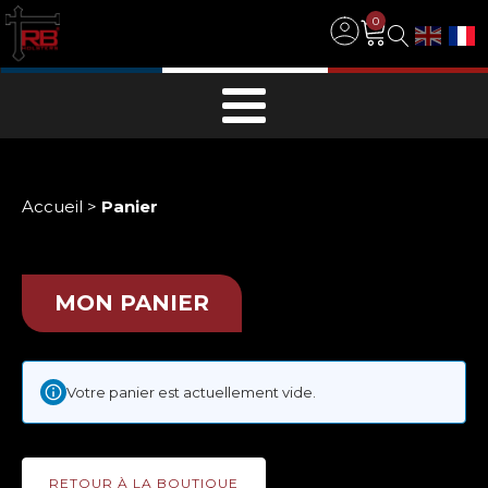
0
Accueil
>
Panier
MON PANIER
Votre panier est actuellement vide.
RETOUR À LA BOUTIQUE