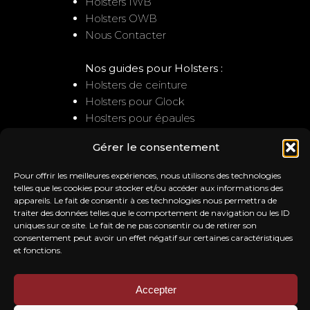
Holsters IWB
Holsters OWB
Nous Contacter
Nos guides pour Holsters :
Holsters de ceinture
Holsters pour Glock
Hoslters pour épaules
Gérer le consentement
NOUS CONTACTER
Pour offrir les meilleures expériences, nous utilisons des technologies
Service client
telles que les cookies pour stocker et/ou accéder aux informations des
appareils. Le fait de consentir à ces technologies nous permettra de
: contact@trb-holsters.com
traiter des données telles que le comportement de navigation ou les ID
Notre Atelier
uniques sur ce site. Le fait de ne pas consentir ou de retirer son
20A la ferme de l'ile
consentement peut avoir un effet négatif sur certaines caractéristiques
28260 SAUSSAY
et fonctions.
Accepter
NOS AVIS