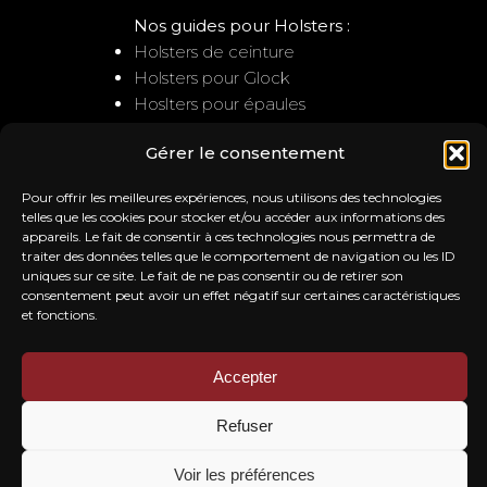
Nos guides pour Holsters :
Holsters de ceinture
Holsters pour Glock
Hoslters pour épaules
Gérer le consentement
NOUS CONTACTER
Pour offrir les meilleures expériences, nous utilisons des technologies
Service client
telles que les cookies pour stocker et/ou accéder aux informations des
appareils. Le fait de consentir à ces technologies nous permettra de
: contact@trb-holsters.com
traiter des données telles que le comportement de navigation ou les ID
Notre Atelier
uniques sur ce site. Le fait de ne pas consentir ou de retirer son
20A la ferme de l'ile
consentement peut avoir un effet négatif sur certaines caractéristiques
28260 SAUSSAY
et fonctions.
Accepter
NOS AVIS
Refuser
Voir les préférences