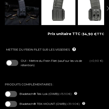
Prix unitaire TTC :
34,90
€
TTC
METTRE DU FREIN FILET SUR LES VISSERIES
OUI - Mettre du Frein Filet (sauf sur les vis de
(+0,90 €)
rétention)
PRODUITS COMPLÉMENTAIRES :
Bladetech® Tek-Lok (OWB)
(+15.90€)
Bladetech® TEK-MOUNT (OWB)
(+39.90€)