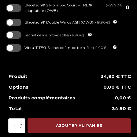
Bladetech® 2 Molle Lok Court + TRB®
(+29.90€)
adaptateur (OWB)
Bladetech® Double Wings ASR (OWB)
(+19.90€)
Sachet de vis Inoxydables
(+4.90€)
Vibra-TITE® Sachet de 1ml de frein-filet
(+1.90€)
Produit
34,90 € TTC
Options
0,00 € TTC
Produits complémentaires
0,00 €
Total
34,90 €
quantité
AJOUTER AU PANIER
de
MAG-