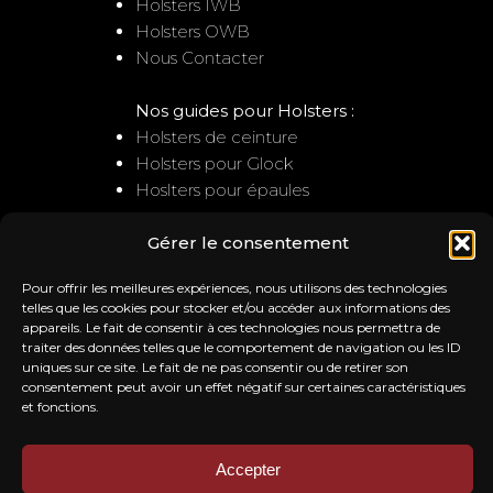
Holsters IWB
Holsters OWB
Nous Contacter
Nos guides pour Holsters :
Holsters de ceinture
Holsters pour Glock
Hoslters pour épaules
Gérer le consentement
NOUS CONTACTER
Pour offrir les meilleures expériences, nous utilisons des technologies
Service client
telles que les cookies pour stocker et/ou accéder aux informations des
appareils. Le fait de consentir à ces technologies nous permettra de
: contact@trb-holsters.com
traiter des données telles que le comportement de navigation ou les ID
Notre Atelier
uniques sur ce site. Le fait de ne pas consentir ou de retirer son
20A la ferme de l'ile
consentement peut avoir un effet négatif sur certaines caractéristiques
28260 SAUSSAY
et fonctions.
Accepter
NOS AVIS