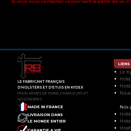
Si vous nous contactez concernant la perte de vis, il
LIENS
Le K
Hols
LE FABRICANT FRANÇAIS
Hols
D'HOLSTERS ET D'ETUIS EN KYDEX
Nous
POUR ARMES DE POING, CHARGEURS ET
ACCESSOIRES.
Nos 
MADE IN FRANCE
Holst
LIVRAISON DANS
Holst
LE MONDE ENTIER
Hoslt
GARANTIE A VIE