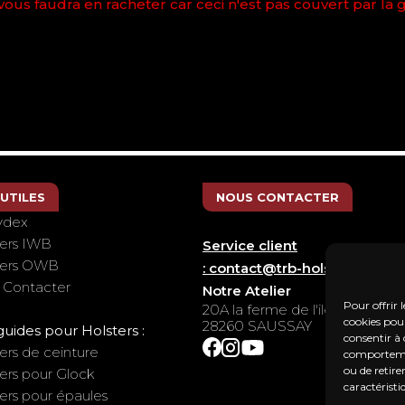
 vous faudra en racheter car ceci n'est pas couvert par la 
 UTILES
NOUS CONTACTER
ydex
ters IWB
Service client
ters OWB
: contact@trb-holsters.com
 Contacter
Notre Atelier
Pour offrir 
20A la ferme de l'ile
cookies pour
28260 SAUSSAY
guides pour Holsters :
consentir à 
ers de ceinture
comportement
ou de retire
ers pour Glock
caractéristi
ers pour épaules