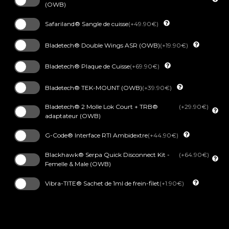
(OWB)
Safariland® Sangle de cuisse
(+49.90€)
Bladetech® Double Wings ASR (OWB)
(+19.90€)
Bladetech® Plaque de Cuisse
(+69.90€)
Bladetech® TEK-MOUNT (OWB)
(+39.90€)
Bladetech® 2 Molle Lok Court + TRB®
(+29.90€)
adaptateur (OWB)
G-Code® Interface RTI Ambidextre
(+44.90€)
Blackhawk® Serpa Quick Disconnect Kit -
(+64.90€)
Femelle & Male (OWB)
Vibra-TITE® Sachet de 1ml de frein-filet
(+1.90€)