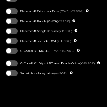
Bladetech® Déporteur Ddos (OWB)
(+29.90€)
Bladetech® Paddle (OWB)
(+19.90€)
Bladetech® Sangle de cuisse
(+18.90€)
Bladetech® Tek-Lok (OWB)
(+15.90€)
G-Code® RTI MOLLE H-MAR
(+69.90€)
G-Code® Kit Déport RTI avec Boucle Cobra
(+149.90€)
Sachet de vis Inoxydables
(+4.90€)