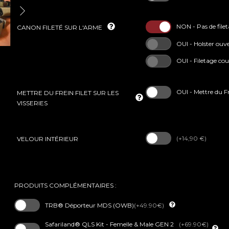
NON - Pas de file
CANON FILETÉ SUR L'ARME
OUI - Holster ouv
OUI - Filetage cou
OUI - Mettre du Fre
METTRE DU FREIN FILET SUR LES
VISSERIES
(+14,90 €)
VELOUR INTÉRIEUR
PRODUITS COMPLÉMENTAIRES :
TRB® Déporteur MDS (OWB)
(+49.90€)
Safariland® QLS Kit - Femelle & Male GEN 2
(+69.90€)