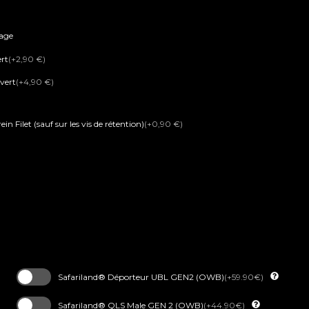
tage
ert
(+2,90 €)
vert
(+4,90 €)
in Filet (sauf sur les vis de rétention)
(+0,90 €)
Safariland® Déporteur UBL GEN2 (OWB)
(+59.90€)
Safariland® QLS Male GEN 2 (OWB)
(+44.90€)