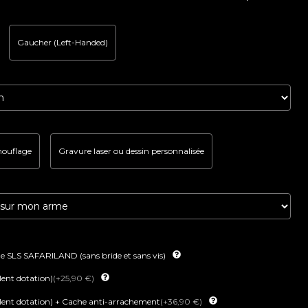
Gaucher (Left-Handed)
mouflage
Gravure laser ou dessin personnalisée
 SLS SAFARILAND (sans bride et sans vis)
lent dotation)
(+25,90 €)
lent dotation) + Cache anti-arrachement
(+36,90 €)