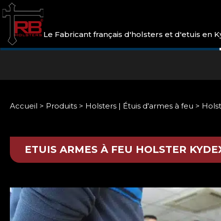
Le Fabricant français d'holsters et d'etuis en
Accueil
>
Produits
>
Holsters | Étuis d'armes à feu
>
Hols
ETUIS ARMES À FEU
HOLSTER KYDEX