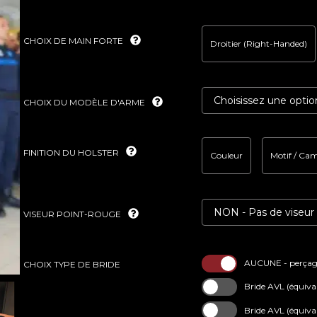
CHOIX DE MAIN FORTE
Droitier (Right-Handed)
CHOIX DU MODÈLE D'ARME
FINITION DU HOLSTER
Couleur
Motif / Ca
VISEUR POINT-ROUGE
AUCUNE - perçage
CHOIX TYPE DE BRIDE
Bride AVL (équiva
Bride AVL (équiva