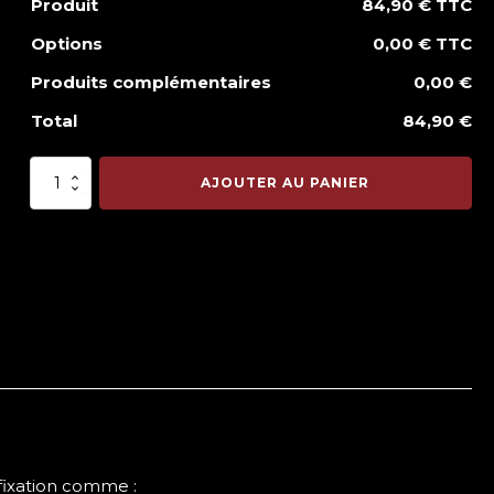
Produit
84,90 € TTC
Options
0,00 € TTC
Produits complémentaires
0,00 €
Total
84,90 €
quantité
AJOUTER AU PANIER
de
Holster
Kydex
OUTSIDER
SECU
2
fixation comme :