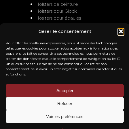
Holsters de ceinture
Holsters pour Glock
Hoslters pour épaules
Gérer le consentement
NOUS CONTACTER
Pour offrir les meilleures expériences, nous utilisons des technologies
Service client
telles que les cookies pour stocker et/ou accéder aux informations des
appareils. Le fait de consentir à ces technologies nous permettra de
: contact@trb-holsters.com
traiter des données telles que le comportement de navigation ou les ID
Notre Atelier
uniques sur ce site. Le fait de ne pas consentir ou de retirer son
20A la ferme de l'ile
consentement peut avoir un effet négatif sur certaines caractéristiques
28260 SAUSSAY
et fonctions.
Accepter
NOS AVIS
Refuser
Voir les préférences
Mentions Légales
-
Politique de confidentialité & cookie
-
CGV
- Site
réalisé par
Ouinet