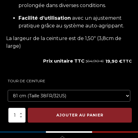
prolongée dans diverses conditions.
Facilité d’utilisation
avec un ajustement
pratique grâce au système auto-agrippant.
La largeur de la ceinture est de 1,50" (3,8cm de
large)
Prix unitaire TTC :
64,90
€
19,90
€
TTC
Le
Le
prix
prix
TOUR DE CEINTURE
initial
actuel
était :
est :
64,90 €.
19,90 €.
quantité
AJOUTER AU PANIER
de
Bladetech®
Ceinture
Competition