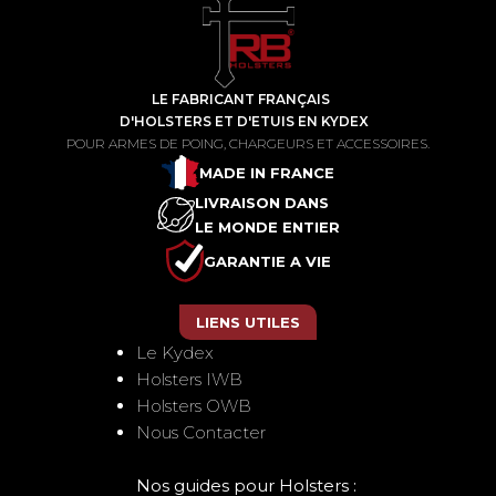
Speed
LE FABRICANT FRANÇAIS
D'HOLSTERS ET D'ETUIS EN KYDEX
POUR ARMES DE POING, CHARGEURS ET ACCESSOIRES.
MADE IN FRANCE
LIVRAISON DANS
LE MONDE ENTIER
GARANTIE A VIE
LIENS UTILES
Le Kydex
Holsters IWB
Holsters OWB
Nous Contacter
Nos guides pour Holsters :