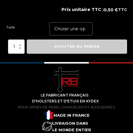
Prix unitaire TTC :
0,50
€
TTC
Taille
quantité
AJOUTER AU PANIER
de
TRB®
Joint
EPDM
LE FABRICANT FRANÇAIS
D'HOLSTERS ET D'ETUIS EN KYDEX
POUR ARMES DE POING, CHARGEURS ET ACCESSOIRES.
MADE IN FRANCE
LIVRAISON DANS
LE MONDE ENTIER