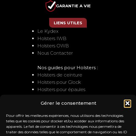
GARANTIE A VIE
LIENS UTILES
Le Kydex
Holsters IWB
Holsters OWB
Nous Contacter
Nos guides pour Holsters :
Holsters de ceinture
Holsters pour Glock
Hoslters pour épaules
Gérer le consentement
NOUS CONTACTER
Pour offrir les meilleures expériences, nous utilisons des technologies
Service client
telles que les cookies pour stocker et/ou accéder aux informations des
appareils. Le fait de consentir à ces technologies nous permettra de
: contact@trb-holsters.com
traiter des données telles que le comportement de navigation ou les ID
Notre Atelier