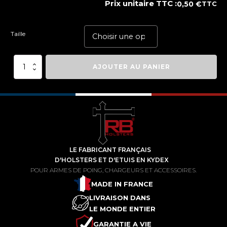
Prix unitaire TTC :
0,50
€
TTC
Taille
quantité
AJOUTER AU PANIER
de
TRB®
Ecrou
Phillips
Inoxydable
LE FABRICANT FRANÇAIS
D'HOLSTERS ET D'ETUIS EN KYDEX
POUR ARMES DE POING, CHARGEURS ET ACCESSOIRES.
MADE IN FRANCE
LIVRAISON DANS
LE MONDE ENTIER
GARANTIE A VIE