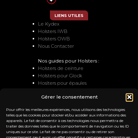
LIENS UTILES
Le Kydex
Holsters IWB
Holsters OWB
Nous Contacter
Nos guides pour Holsters :
Holsters de ceinture
Holsters pour Glock
Hoslters pour épaules
Gérer le consentement
NOUS CONTACTER
Pour offrir les meilleures expériences, nous utilisons des technologies
Service client
telles que les cookies pour stocker et/ou accéder aux informations des
appareils. Le fait de consentir à ces technologies nous permettra de
: contact@trb-holsters.com
traiter des données telles que le comportement de navigation ou les ID
Notre Atelier
uniques sur ce site. Le fait de ne pas consentir ou de retirer son
20A la ferme de l'ile
consentement peut avoir un effet négatif sur certaines caractéristiques