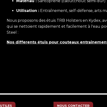
Matériau :
Santoprene (caoutchouc semi-dur)
Utilisation :
Entraînement, self-défense, arts ma
Nous proposons des étuis TRB Holsters en Kydex, avec
qui se nettoient rapidement et facilement à l'eau
Steel :
Nos differents étuis pour couteaux entrainemen
 UTILES
NOUS CONTACTER