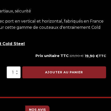
rtiaux, sécurité
 port en vertical et horizontal, fabriqués en France
 pour cette gamme de couteaux d'entrainement Cold
t Cold Steel
Prix unitaire TTC :
25,90
€
19,90
€
TTC
Le
Le
prix
prix
quantité
initial
actuel
AJOUTER AU PANIER
de
était :
est :
Cold
25,90 €.
19,90 €.
Steel®
Couteau
D'entrainement
Laredo
Bowie
NOS AVIS