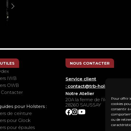
 UTILES
NOUS CONTACTER
ydex
ters IWB
Service client
ters OWB
: contact@trb-holsters.com
 Contacter
Notre Atelier
Pour offrir 
20A la ferme de l'ile
cookies pour
28260 SAUSSAY
guides pour Holsters :
consentir à 
ers de ceinture
comportement
ou de retire
ers pour Glock
caractéristi
ers pour épaules