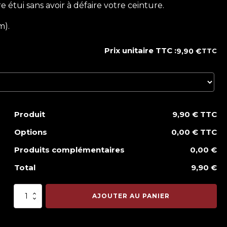
étui sans avoir à défaire votre ceinture.
m).
Prix unitaire TTC :
9,90
€
TTC
Produit
9,90 € TTC
Options
0,00 € TTC
Produits complémentaires
0,00 €
Total
9,90 €
quantité
AJOUTER AU PANIER
de
Paire
de