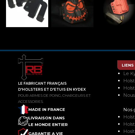
LIENS
Le K
Hols
LE FABRICANT FRANÇAIS
Hols
D'HOLSTERS ET D'ETUIS EN KYDEX
Nous
POUR ARMES DE POING, CHARGEURS ET
ACCESSOIRES.
Nos 
MADE IN FRANCE
Holst
LIVRAISON DANS
Holst
LE MONDE ENTIER
Hoslt
GARANTIE A VIE