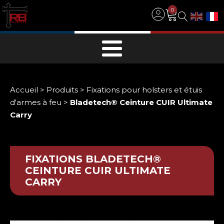
0
Accueil
>
Produits
>
Fixations pour holsters et étuis
d'armes à feu
>
Bladetech® Ceinture CUIR Ultimate
Carry
FIXATIONS
BLADETECH®
CEINTURE CUIR ULTIMATE
CARRY