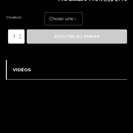
Couleurs
quantité
AJOUTER AU PANIER
de
Bladetech®
Ceinture
CUIR
Ultimate
VIDÉOS
Carry