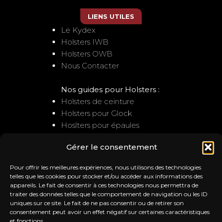
LIENS UTILES
Le Kydex
Holsters IWB
Holsters OWB
Nous Contacter
Nos guides pour Holsters :
Holsters de ceinture
Holsters pour Glock
Hoslters pour épaules
Gérer le consentement
NOUS CONTACTER
Pour offrir les meilleures expériences, nous utilisons des technologies
Service client
telles que les cookies pour stocker et/ou accéder aux informations des
appareils. Le fait de consentir à ces technologies nous permettra de
: contact@trb-holsters.com
traiter des données telles que le comportement de navigation ou les ID
Notre Atelier
uniques sur ce site. Le fait de ne pas consentir ou de retirer son
20A la ferme de l'ile
consentement peut avoir un effet négatif sur certaines caractéristiques
28260 SAUSSAY
et fonctions.