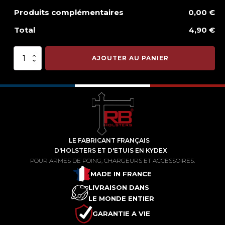
Produits complémentaires
0,00 €
Total
4,90 €
quantité
AJOUTER AU PANIER
de
Kydex
porte
Briquet
LE FABRICANT FRANÇAIS
D'HOLSTERS ET D'ETUIS EN KYDEX
POUR ARMES DE POING, CHARGEURS ET ACCESSOIRES.
MADE IN FRANCE
LIVRAISON DANS
LE MONDE ENTIER
GARANTIE A VIE